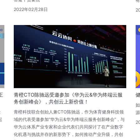
有
2022年02月28日
2
正
青橙CTO陈驰远受邀参加《华为云&华为终端云服
务创新峰会》，共创云上新价值！
如
验
青橙科技联合创始人兼CTO陈驰远，作为体育健身科技领
源
起
域的代表受邀参加“华为云&华为终端云服务创新峰会”，与
2
华为云体系产业专家和企业代表们共同探讨了在产业数字
化机遇与挑战并存的新形势下，如何推动产业升级，共创