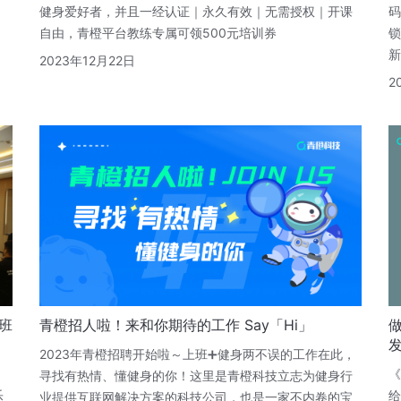
健身爱好者，并且一经认证｜永久有效｜无需授权｜开课
码
自由，青橙平台教练专属可领500元培训券
锁
新
2023年12月22日
2
班
青橙招人啦！来和你期待的工作 Say「Hi」
2023年青橙招聘开始啦～上班➕健身两不误的工作在此，
，
《
寻找有热情、懂健身的你！这里是青橙科技立志为健身行
乐
给
业提供互联网解决方案的科技公司，也是一家不内卷的宝