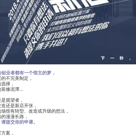
的创业者都有一个馆主的梦，
案的不完美制定，
的选择，
装修泥潭...
还是观望者，
改造还是新店开张，
的场馆有转型、改造或升级的想法，
始的漫漫长路，
，请提交你的申请。
置方案，