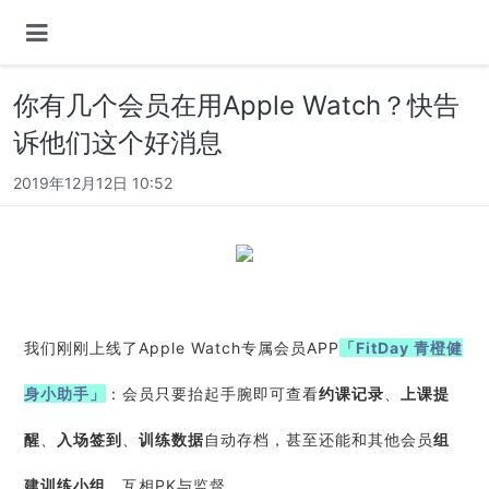
你有几个会员在用Apple Watch？快告
诉他们这个好消息
2019年12月12日 10:52
我们刚刚上线了Apple Watch专属会员APP
「FitDay 青橙健
身小助手」
：会员只要抬起手腕即可查看
约课记录
、
上课提
醒
、
入场签到
、
训练数据
自动存档，甚至还能和其他会员
组
建训练小组
，互相PK与监督……