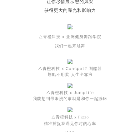
让你尽情展示您的风采
获得更大的曝光和影响力
△青橙科技 x 亚洲健身舞蹈学院
我们一起来尬舞
△青橙科技 x Concpet2 划船器
划船不用桨 人生全靠浪
△青橙科技 x JumpLife
我能想到最浪漫的事就是和你一起蹦床
△青橙科技 x Fizzo
精准捕捉我遇见你时的心率
......