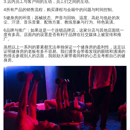
3.店内员工与客户间的互动，员工们之间的互动。
4所有产品的销售流程，购买课程与会籍中的问题与时间控制。
5健身房的环境：器械状态、声音与回响、温度、高处与低处的灰
尘、汗渍、音乐音量、配饰方案、教练形象与行为、特色装潢。
6品牌与推广：如果这是一个连锁品牌店，这家分店与其他店面统一
度有多高。店面内的设置是否有利于品牌在社交媒体上被宣传和推
广。
虽然以上一系列的要素都无法单独保证一个健身房的盈利性，这足以
证明健身房的老板有多不容易。我们通常会带着发现的眼睛和满满的
热情去参观别人的店面，我鼓励大家带着同样的心态去考察自己的健
身房。