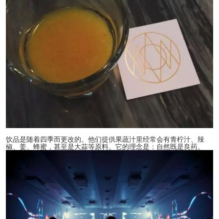
饮品是随着四季而更改的。他们提供果蔬汁里经常会有青柠汁、辣
椒、姜、蜂蜜，甚至是大蒜等原料。它的理念是：自然既是良药。