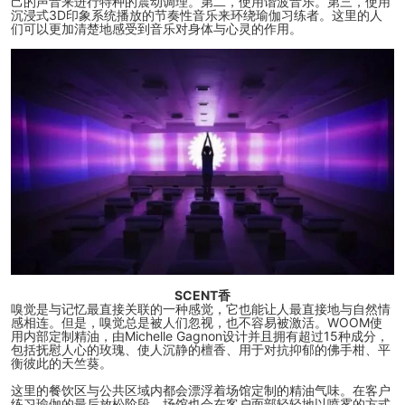
己的声音来进行特种的震动调理。第二，使用谐波音乐。第三，使用
沉浸式3D印象系统播放的节奏性音乐来环绕瑜伽习练者。这里的人
们可以更加清楚地感受到音乐对身体与心灵的作用。
SCENT香
嗅觉是与记忆最直接关联的一种感觉，它也能让人最直接地与自然情
感相连。但是，嗅觉总是被人们忽视，也不容易被激活。WOOM使
用内部定制精油，由Michelle Gagnon设计并且拥有超过15种成分，
包括抚慰人心的玫瑰、使人沉静的檀香、用于对抗抑郁的佛手柑、平
衡彼此的天竺葵。
这里的餐饮区与公共区域内都会漂浮着场馆定制的精油气味。在客户
练习瑜伽的最后放松阶段，场馆也会在客户面部轻轻地以喷雾的方式