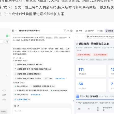
用青橙助手技能，帮我查询最近15天未产生到店训练、约课记录的会员名
季卡/次卡）分类，附上每个人的最后约课/入场时间和剩余有效期，以及所
表，并生成针对性唤醒跟进话术和维护方案。