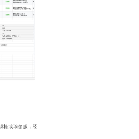
膜枪或瑜伽服；经