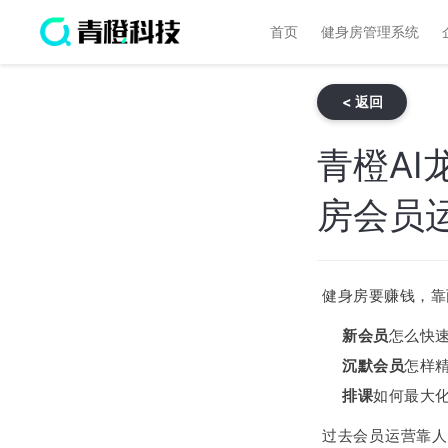
首页
健身房管理系统
< 返回
青橙A
房会员
健身房要赚钱，靠
新会员
怎么快
沉默会员
怎样
排课
如何最大
过去会员运营靠人工