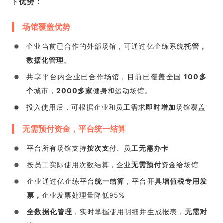
下
优势
：
场馆覆盖优势
企业当前已合作的外部场馆，可通过亿企练系统
托管，
数据化管理
。
共享平台内企业已合作场馆，目前已覆盖全国
100多
个
城市，
2000多家
健身和运动场馆。
投入使用后，可根据企业和员工需求
即时增加
场馆覆盖
无需预付资金，平台统一结算
平台所有场馆支持
按次支付
、员工
无需办卡
按员工实际使用次数结算，企业
无需预付
资金给场馆
企业通过亿企练平台
统一结算
，平台开具
增值税专用发
票，
企业发票处理量降低95%
全数据化管理
，实时掌握使用明细并生成报表，
无需对