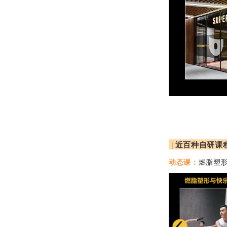
| 近百种自研
动态课：
燃脂塑