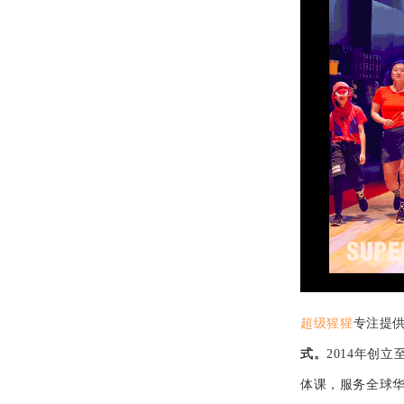
超级猩猩
专注提
式。
2014年创
体课，服务全球